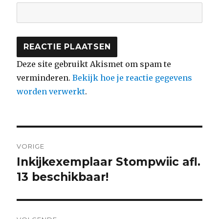
Deze site gebruikt Akismet om spam te
verminderen.
Bekijk hoe je reactie gegevens
worden verwerkt
.
Bericht
VORIGE
navigatie
Inkijkexemplaar Stompwiic afl.
Vorig
bericht:
13 beschikbaar!