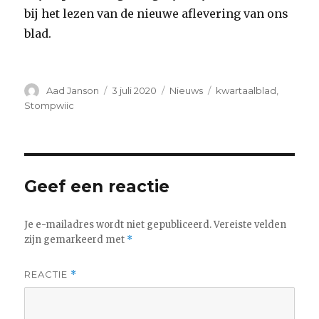
bij het lezen van de nieuwe aflevering van ons
blad.
Auteur
Geplaatst
Categorieën
Tags
Aad Janson
3 juli 2020
Nieuws
kwartaalblad
,
op
Stompwiic
Geef een reactie
Je e-mailadres wordt niet gepubliceerd.
Vereiste velden
zijn gemarkeerd met
*
REACTIE
*