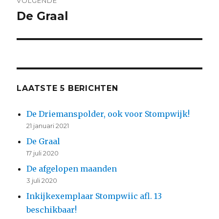
VOLGENDE
De Graal
Volgend
bericht:
LAATSTE 5 BERICHTEN
De Driemanspolder, ook voor Stompwijk!
21 januari 2021
De Graal
17 juli 2020
De afgelopen maanden
3 juli 2020
Inkijkexemplaar Stompwiic afl. 13
beschikbaar!