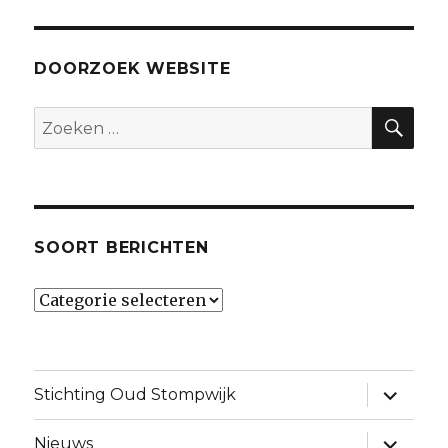
DOORZOEK WEBSITE
ZO
Zoeken
naar:
SOORT BERICHTEN
Soort
berichten
vouw
Stichting Oud Stompwijk
sub-
menu
uit
vouw
Nieuws