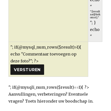
"
".$result
aat[Herk
omst]."
"; }
echo
"
"; if(@mysql_num_rows($result)>1){
echo "Commentaar toevoegen op
deze foto?"; ?>
"; if(@mysqli_num_rows($result)==1){ ?>
Aanvullingen, verbeteringen? Eventuele
vragen? Toets hieronder uw boodschap in.