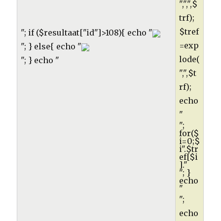
",",",$
trf);
$tref
"; if ($resultaat["id"]>108){ echo "
=exp
"; } else{ echo "
lode(
"; } echo "
",",$t
rf);
echo
"
";
for($
i=0;$
i
".$tr
ef[$i
]."
"; }
echo
"
";
echo