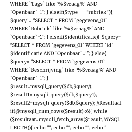
WHERE `Tags` like '%$vraag%' AND
`Openbaar`=1"; } elseif($type==="rubriek"){
$query1= "SELECT * FROM `gegevens_01`
WHERE `Rubriek` like '%$vraag%' AND
`Openbaar`=1"; } elseif($identificatie){ $query=
"SELECT * FROM `gegevens_01` WHERE `id` =
$identificatie AND `Openbaar`=1"; } else{
$query= "SELECT * FROM `gegevens_01`
WHERE `Beschrijving` like '%$vraag%' AND
`Openbaar`=1"; }
$result=mysqli_query($db,$query);
$result1=mysqli_query($db,$query1);
$result2=mysqli_query($db,$query); //Resultaat
if(@mysqli_num_rows($result)<6){ while
($resultaat=mysqli_fetch_array($result,MYSQL
I_BOTH)){ echo ""; echo ""; echo ""; echo "