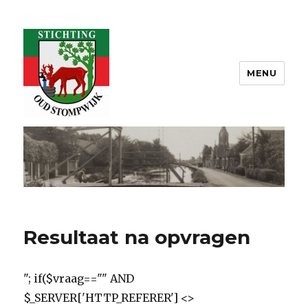
MENU
Oud Stompwijk
Resultaat na opvragen
"; if($vraag=="" AND
$_SERVER['HTTP_REFERER'] <>