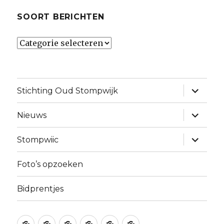
SOORT BERICHTEN
Soort
berichten
vouw
Stichting Oud Stompwijk
sub-
menu
uit
vouw
Nieuws
sub-
menu
uit
vouw
Stompwiic
sub-
menu
uit
Foto’s opzoeken
Bidprentjes
Website
Stichting
Historisch
Vereniging
Museum
Gemeentearchief