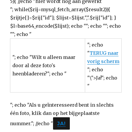
5){ //echo "hier wordt nog aan gewerkt
"; while($rij=mysql_fetch_array($result2)){
$rijtje[]=$rij["id"]; $lijst=$lijst.",".$rij["id"]; }
$l=base64_encode($lijst); echo ""; echo ""; echo
""; echo "
"; echo
"
TERUG naar
"; echo "Wilt u alleen maar
vorig scherm
door al deze foto's
"; echo
heenbladeren?"; echo "
"\">Ja!"; echo
"
"; echo "Als u geïnteresseerd bent in slechts
één foto, klik dan op het bijgeplaatste
nummer."; //echo "
JA!