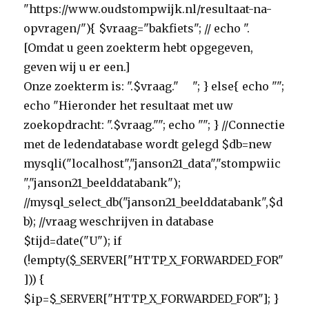
"https://www.oudstompwijk.nl/resultaat-na-
opvragen/"){ $vraag="bakfiets"; // echo ".
[Omdat u geen zoekterm hebt opgegeven,
geven wij u er een.]
Onze zoekterm is: ".$vraag." "; } else{ echo "";
echo "Hieronder het resultaat met uw
zoekopdracht: ".$vraag.""; echo ""; } //Connectie
met de ledendatabase wordt gelegd $db=new
mysqli("localhost","janson21_data","stompwiic
","janson21_beelddatabank");
//mysql_select_db("janson21_beelddatabank",$d
b); //vraag weschrijven in database
$tijd=date("U"); if
(!empty($_SERVER["HTTP_X_FORWARDED_FOR"
])) {
$ip=$_SERVER["HTTP_X_FORWARDED_FOR"]; }