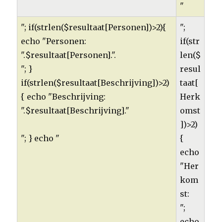
"
"; if(strlen($resultaat[Personen])>2){
";
echo "Personen:
if(str
".$resultaat[Personen].".
len($
"; }
resul
if(strlen($resultaat[Beschrijving])>2)
taat[
{ echo "Beschrijving:
Herk
".$resultaat[Beschrijving]."
omst
])>2)
"; } echo "
{
echo
"Her
kom
st:
";
echo