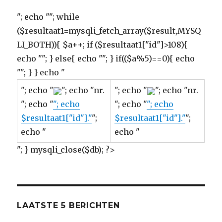
"; echo ""; while
($resultaat1=mysqli_fetch_array($result,MYSQ
LI_BOTH)){ $a++; if ($resultaat1["id"]>108){
echo ""; } else{ echo ""; } if(($a%5)==0){ echo
""; } } echo "
"; echo "
"; echo "nr.
"; echo "
"; echo "nr.
"; echo "
"; echo
"; echo "
"; echo
$resultaat1["id"]."
";
$resultaat1["id"]."
";
echo "
echo "
"; } mysqli_close($db); ?>
LAATSTE 5 BERICHTEN