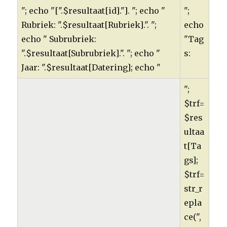
"; echo "[".$resultaat[id]."]. "; echo "
";
Rubriek: ".$resultaat[Rubriek].". ";
echo
echo " Subrubriek:
"Tag
".$resultaat[Subrubriek].". "; echo "
s:
Jaar: ".$resultaat[Datering]; echo "
";
$trf=
$res
ultaa
t[Ta
gs];
$trf=
str_r
epla
ce(",