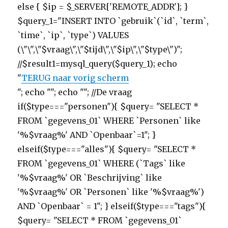
else { $ip = $_SERVER['REMOTE_ADDR']; }
$query_1="INSERT INTO `gebruik`(`id`, `term`,
`time`, `ip`, `type`) VALUES
(\"\",\"$vraag\",\"$tijd\",\"$ip\",\"$type\")";
//$result1=mysql_query($query_1); echo
"
TERUG naar vorig scherm
"; echo ""; echo ""; //De vraag
if($type==="personen"){ $query= "SELECT *
FROM `gegevens_01` WHERE `Personen` like
'%$vraag%' AND `Openbaar`=1"; }
elseif($type==="alles"){ $query= "SELECT *
FROM `gegevens_01` WHERE (`Tags` like
'%$vraag%' OR `Beschrijving` like
'%$vraag%' OR `Personen` like '%$vraag%')
AND `Openbaar` = 1"; } elseif($type==="tags"){
$query= "SELECT * FROM `gegevens_01`